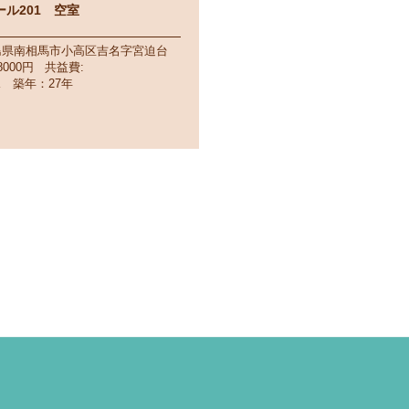
ル201 空室
島県南相馬市小高区吉名字宮迫台
000円 共益費:
K 築年：27年