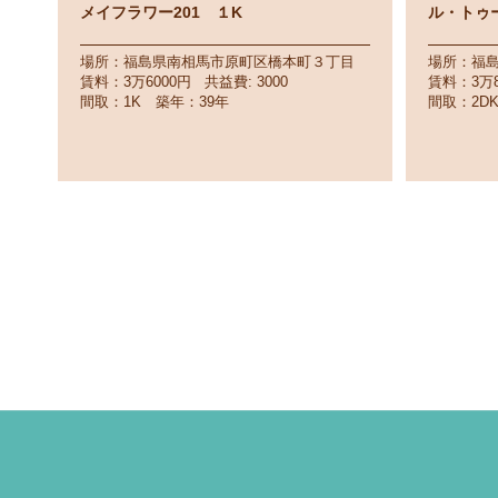
メイフラワー201 １K
ル・トゥー
場所：福島県南相馬市原町区橋本町３丁目
場所：福
賃料：3万6000円 共益費: 3000
賃料：3万8
間取：1K 築年：39年
間取：2D