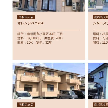
南相馬支店
南相馬支
オレンジペコ204
シャーメゾ
場所：南相馬市小高区本町1丁目
場所：相
賃料：3万8000円 共益費: 2000
賃料：7万
間取：2DK 築年：32年
間取：1L
南相馬支店
南相馬支