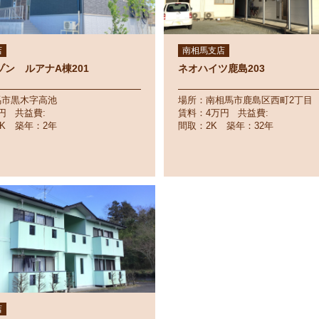
店
南相馬支店
ン ルアナA棟201
ネオハイツ鹿島203
馬市黒木字高池
場所：南相馬市鹿島区西町2丁目
円 共益費:
賃料：4万円 共益費:
DK 築年：2年
間取：2K 築年：32年
店