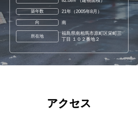
82.08㎡（建物面積）
21年（2005年8月）
築年数
南
向
福島県南相馬市原町区栄町三
所在地
丁目 １０２番地２
アクセス