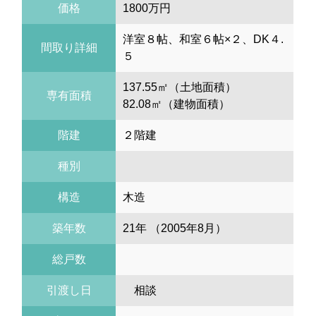
価格
1800万円
洋室８帖、和室６帖×２、DK４.
間取り詳細
５
137.55㎡（土地面積）
専有面積
82.08㎡（建物面積）
階建
２階建
種別
構造
木造
築年数
21年 （2005年8月）
総戸数
引渡し日
相談