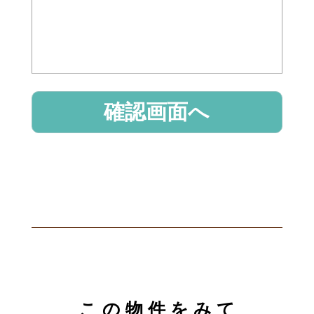
こ の 物 件 を み て