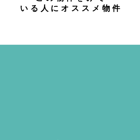
い る 人 に オ ス ス メ 物 件