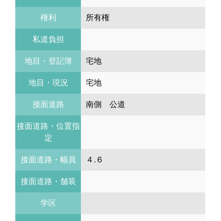
権利
所有権
私道負担
地目・登記簿
宅地
地目・現況
宅地
接面道路
南側 公道
接面道路・位置指
定
接面道路・幅員
４.６
接面道路・舗装
学区