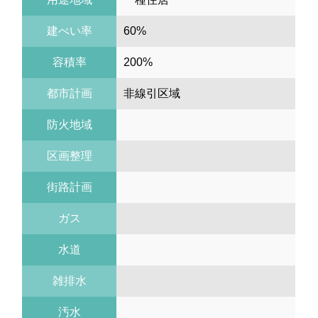
建ぺい率
60%
容積率
200%
都市計画
非線引区域
防火地域
区画整理
街路計画
ガス
水道
雑排水
汚水