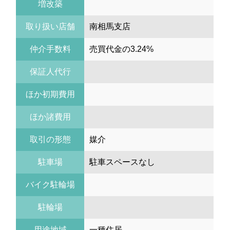
増改築
取り扱い店舗
南相馬支店
仲介手数料
売買代金の3.24%
保証人代行
ほか初期費用
ほか諸費用
取引の形態
媒介
駐車場
駐車スペースなし
バイク駐輪場
駐輪場
用途地域
一種住居