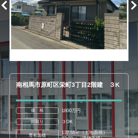
南相馬市原町区栄町3丁目2階建 ３K
1800万円
価 格
３DK
間取り
137.55㎡（土地面積）
専有面積