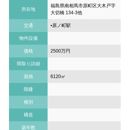
福島県南相馬市原町区大木戸字
所在地
大切橋 134-3他
交通
•原ノ町駅
物件設備
価格
2500万円
間取り詳細
面積
6120㎡
階建
種別
構造
築年数