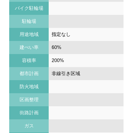
バイク駐輪場
駐輪場
用途地域
指定なし
建ぺい率
60%
容積率
200%
都市計画
非線引き区域
防火地域
区画整理
街路計画
ガス