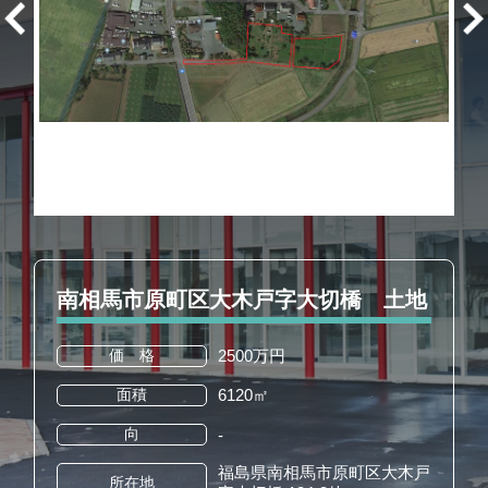
南相馬市原町区大木戸字大切橋 土地
2500万円
価 格
6120㎡
面積
向
-
福島県南相馬市原町区大木戸
所在地