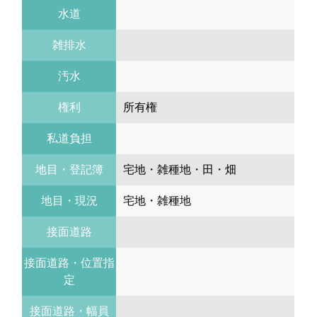
水道
雑排水
汚水
権利
所有権
私道負担
地目・登記簿
宅地・雑種地・田・畑
地目・現況
宅地・雑種地
接面道路
接面道路・位置指
定
接面道路・幅員