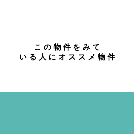
こ の 物 件 を み て
い る 人 に オ ス ス メ 物 件